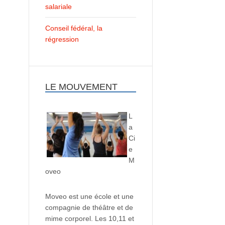
salariale
Conseil fédéral, la
régression
LE MOUVEMENT
L
a
Ci
e
M
oveo
Moveo est une école et une
compagnie de théâtre et de
mime corporel. Les 10,11 et