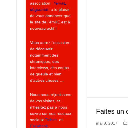
association
l’émiliE
dégourdiE
a le plaisir
de vous annoncer que
le site de l’émiliE est à
nouveau actif !
Vous aurez l’occasion
de découvrir
notamment des
chroniques, des
interviews, des coups
de gueule et bien
d’autres choses …
Nous nous réjouissons
de vos visites, et
n’hésitez pas à nous
Faites un 
suivre sur nos réseaux
sociaux
Twitter
et
mai 9, 2017
Éc
Facebook
.