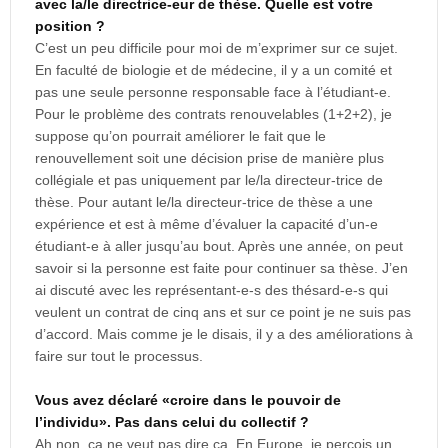
avec la/le directrice-eur de thèse. Quelle est votre
position ?
C’est un peu difficile pour moi de m’exprimer sur ce sujet.
En faculté de biologie et de médecine, il y a un comité et
pas une seule personne responsable face à l’étudiant-e.
Pour le problème des contrats renouvelables (1+2+2), je
suppose qu’on pourrait améliorer le fait que le
renouvellement soit une décision prise de manière plus
collégiale et pas uniquement par le/la directeur-trice de
thèse. Pour autant le/la directeur-trice de thèse a une
expérience et est à même d’évaluer la capacité d’un-e
étudiant-e à aller jusqu’au bout. Après une année, on peut
savoir si la personne est faite pour continuer sa thèse. J’en
ai discuté avec les représentant-e-s des thésard-e-s qui
veulent un contrat de cinq ans et sur ce point je ne suis pas
d’accord. Mais comme je le disais, il y a des améliorations à
faire sur tout le processus.
Vous avez déclaré «croire dans le pouvoir de
l’individu». Pas dans celui du collectif ?
Ah non, ça ne veut pas dire ça. En Europe, je perçois un