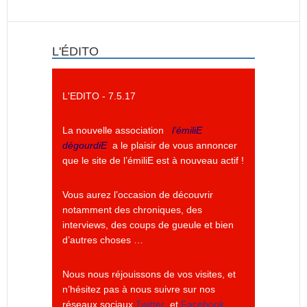
L'ÉDITO
L'EDITO - 7.5.17
La nouvelle association
l’émiliE
dégourdiE
a le plaisir de vous annoncer
que le site de l’émiliE est à nouveau actif !
Vous aurez l’occasion de découvrir
notamment des chroniques, des
interviews, des coups de gueule et bien
d’autres choses …
Nous nous réjouissons de vos visites, et
n’hésitez pas à nous suivre sur nos
réseaux sociaux
Twitter
et
Facebook
.